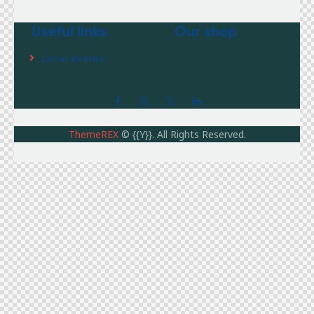
Useful links
Our shop
Local events
ThemeREX
© {{Y}}. All Rights Reserved.