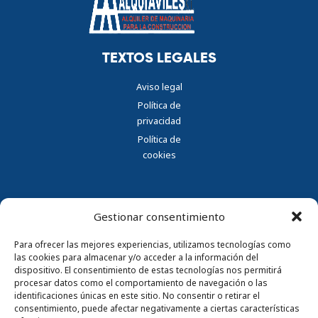
TEXTOS LEGALES
Aviso legal
Política de
privacidad
Política de
cookies
Gestionar consentimiento
CONTACTAR
Para ofrecer las mejores experiencias, utilizamos tecnologías como
las cookies para almacenar y/o acceder a la información del
Parque Empresarial Principado
dispositivo. El consentimiento de estas tecnologías nos permitirá
de Asturias (PEPA), Av del Zinc
procesar datos como el comportamiento de navegación o las
Nº33 33490 Avilés, Asturias
identificaciones únicas en este sitio. No consentir o retirar el
consentimiento, puede afectar negativamente a ciertas características
985 56 34 02