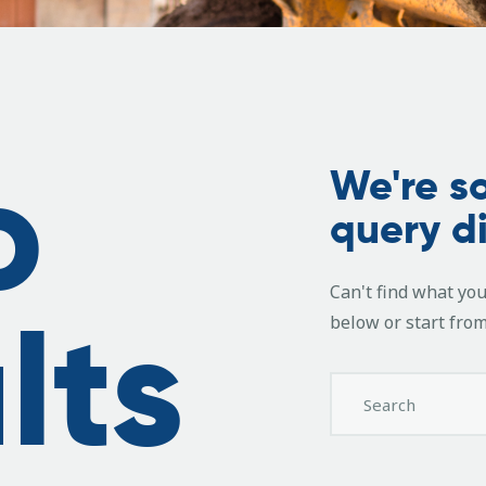
o
We're so
query d
Can't find what yo
lts
below or start fro