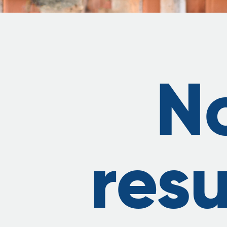
N
resu