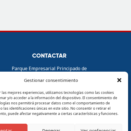
CONTACTAR
Parque Empresarial Principado de
Asturias (PEPA), Av del Zinc Nº33
Gestionar consentimiento
33490 Avilés, Asturias
r las mejores experiencias, utilizamos tecnologías como las cookies
985 56 34 02
nar y/o acceder a la información del dispositivo. El consentimiento de
logías nos permitirá procesar datos como el comportamiento de
contacto@alquiaviles.com
 las identificaciones únicas en este sitio. No consentir o retirar el
nto, puede afectar negativamente a ciertas características y funciones.
ceptar
Denegar
Ver preferencias